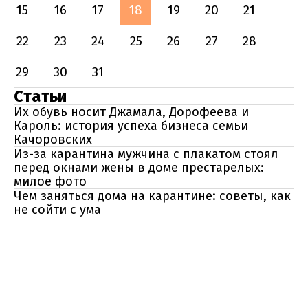
15
16
17
18
19
20
21
22
23
24
25
26
27
28
29
30
31
Статьи
Их обувь носит Джамала, Дорофеева и
Кароль: история успеха бизнеса семьи
Качоровских
Из-за карантина мужчина с плакатом стоял
перед окнами жены в доме престарелых:
милое фото
Чем заняться дома на карантине: советы, как
не сойти с ума