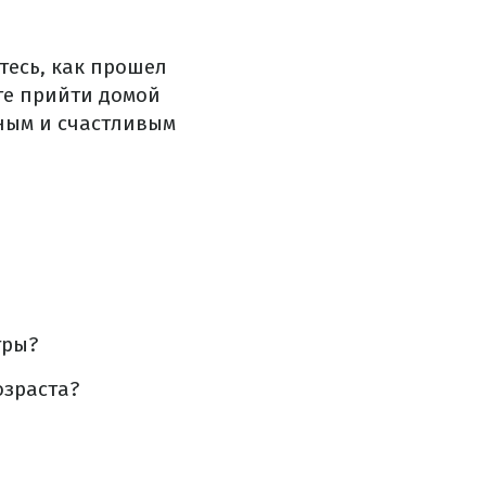
тесь, как прошел
ете прийти домой
тным и счастливым
гры?
озраста?