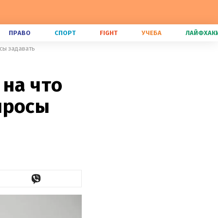
ПРАВО
СПОРТ
FIGHT
УЧЕБА
ЛАЙФХАК
осы задавать
 на что
просы