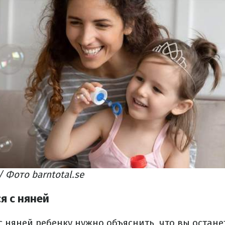
 Фото barntotal.se
я с няней
 няней ребенку нужно объяснить, что вы остане