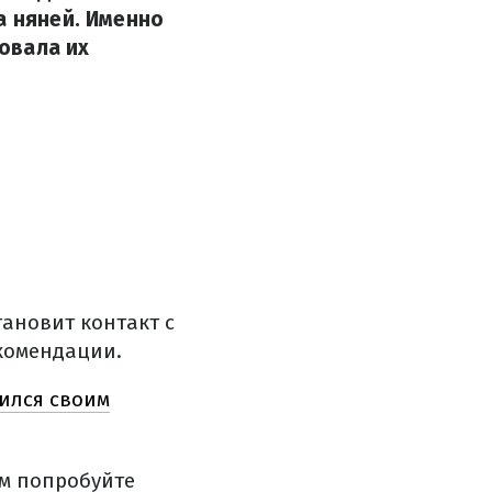
а няней. Именно
овала их
тановит контакт с
комендации.
лился своим
ом попробуйте