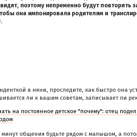
 видят, поэтому непременно будут повторять з
чтобы она импонировала родителям и транслир
.
нденткой в няни, проследите, как быстро она ус
шивается ли к вашим советам, записывает ли ре
чать на постоянное детское "почему": отец поде
одом
0 минут общения будьте рядом с малышом, а пот