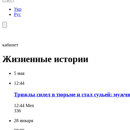
Укр
Рус
кабинет
Жизненные истории
5 мая
12:44
Трижды сидел в тюрьме и стал судьей: мужч
12:44
Men
336
28 января