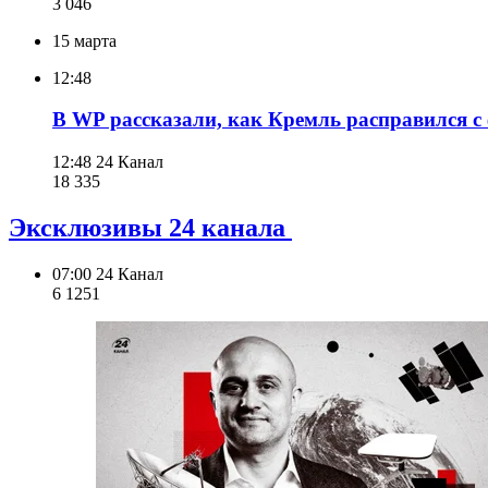
3 046
15 марта
12:48
В WP рассказали, как Кремль расправился с
12:48
24 Канал
18 335
Эксклюзивы 24 канала
07:00
24 Канал
6 125
1