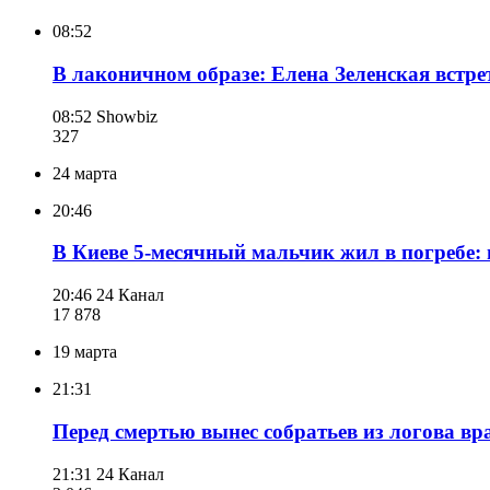
08:52
В лаконичном образе: Елена Зеленская встре
08:52
Showbiz
327
24 марта
20:46
В Киеве 5-месячный мальчик жил в погребе: 
20:46
24 Канал
17 878
19 марта
21:31
Перед смертью вынес собратьев из логова вр
21:31
24 Канал