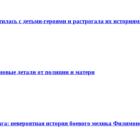
тилась с детьми-героями и растрогала их историям
новые детали от полиции и матери
ага: невероятная история боевого медика Филимон