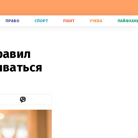
ПРАВО
СПОРТ
FIGHT
УЧЕБА
ЛАЙФХАК
равил
ываться