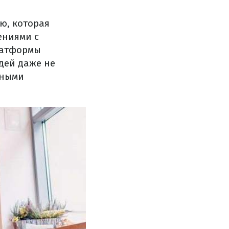
ю, которая
ениями с
латформы
дей даже не
жными