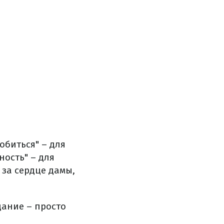
обиться" – для
ость" – для
за сердце дамы,
дание – просто