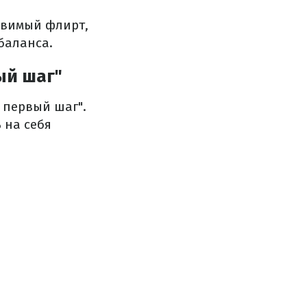
ловимый флирт,
баланса.
ый шаг"
 первый шаг".
 на себя