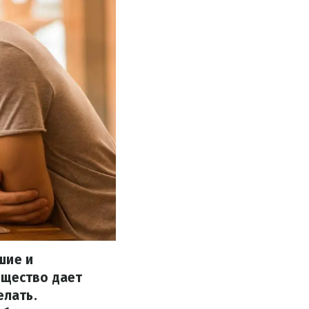
шие и
бщество дает
елать.