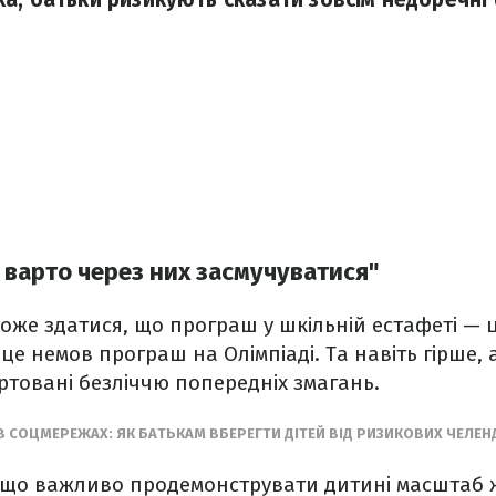
е варто через них засмучуватися"
оже здатися, що програш у шкільній естафеті — ц
це немов програш на Олімпіаді. Та навіть гірше,
ртовані безліччю попередніх змагань.
 В СОЦМЕРЕЖАХ: ЯК БАТЬКАМ ВБЕРЕГТИ ДІТЕЙ ВІД РИЗИКОВИХ ЧЕЛЕН
, що важливо продемонструвати дитині масштаб ж