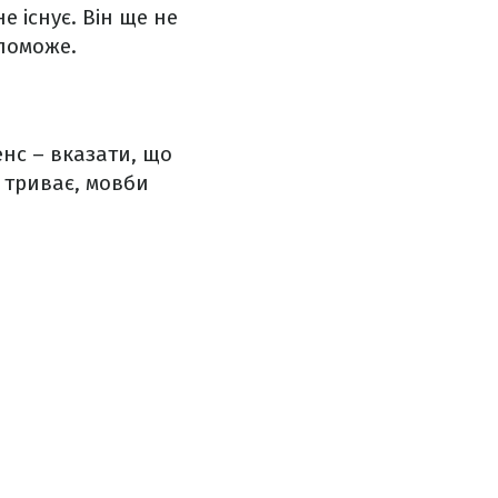
 існує. Він ще не
опоможе.
енс – вказати, що
я триває, мовби