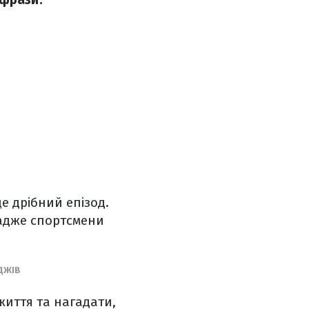
е дрібний епізод.
 адже спортсмени
ДЖІВ
иття та нагадати,