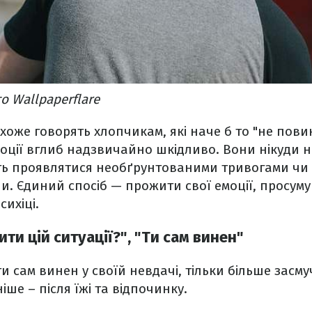
о Wallpaperflare
оже говорять хлопчикам, які наче б то "не пови
оції вглиб надзвичайно шкідливо. Вони нікуди н
ть проявлятися необґрунтованими тривогами чи
. Єдиний спосіб — прожити свої емоції, просуму
сихіці.
ити цій ситуації?", "Ти сам винен"
ти сам винен у своїй невдачі, тільки більше засм
іше – після їжі та відпочинку.