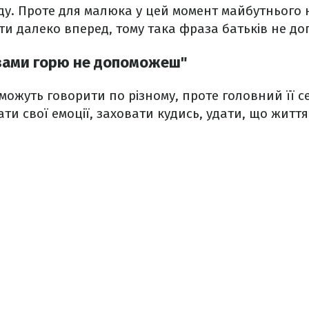
у. Проте для малюка у цей момент майбутнього не
ати далеко вперед, тому така фраза батьків не д
зами горю не допоможеш"
можуть говорити по різному, проте головний її с
ти свої емоції, заховати кудись, удати, що житт