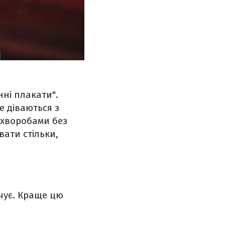
нні плакати".
е діваються з
 хворобами без
вати стільки,
учує. Краще цю