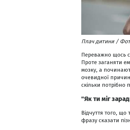
Плач дитини / Фот
Переважно щось сх
Проте заганяти ем
мозку, а починаю
очевидної причини
скільки потрібно п
"Як ти міг зарад
Відчуття того, що 
фразу сказати пізн