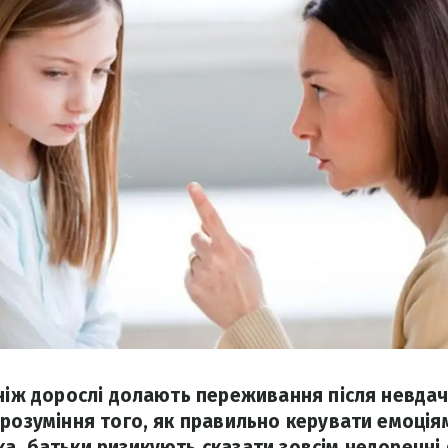
ніж дорослі долають переживання після невдачі
 розуміння того, як правильно керувати емоці
а, батьки ризикують сказати зовсім недоречні