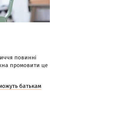
личчя повинні
жна промовити це
оможуть батькам