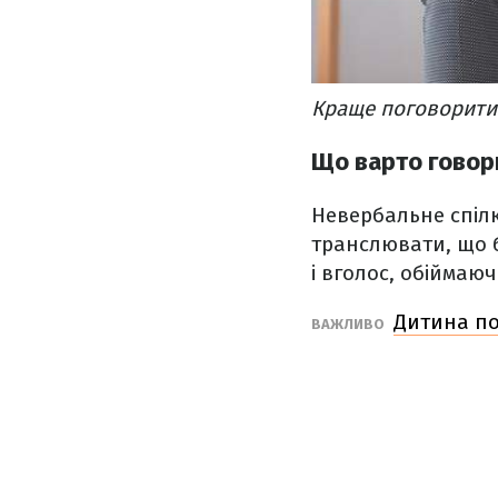
Краще поговорити п
Що варто говор
Невербальне спілк
транслювати, що 
і вголос, обіймаю
Дитина по
ВАЖЛИВО