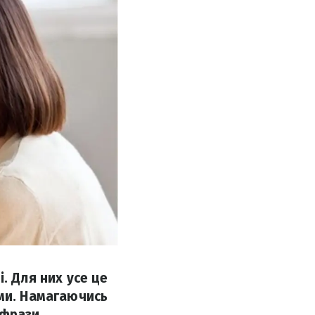
. Для них усе це
ями. Намагаючись
 фрази.