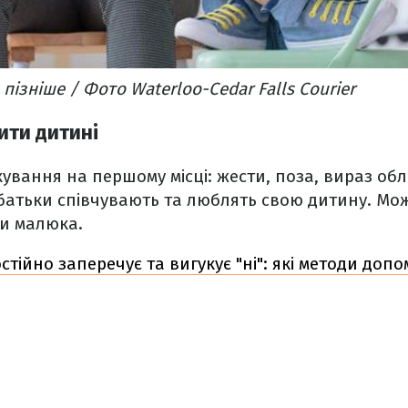
ізніше / Фото Waterloo-Cedar Falls Courier
ити дитині
ування на першому місці: жести, поза, вираз об
батьки співчувають та люблять свою дитину. Мо
чи малюка.
стійно заперечує та вигукує "ні": які методи доп