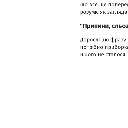
що все ще поперед
розуміє як загляд
"Припини, сльо
Дорослі цю фразу 
потрібно приборка
нічого не сталося.