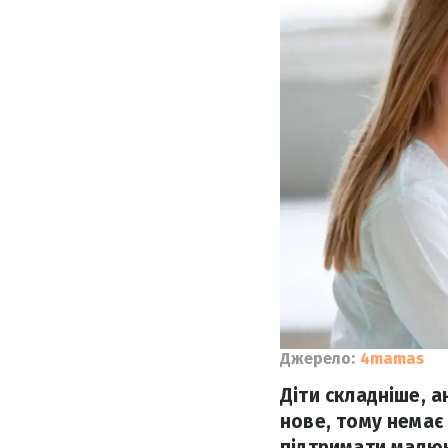
Джерело:
4mamas
Діти складніше, а
нове, тому немає
підтримати малюк