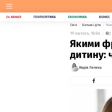
24 КАНАЛ
ГЕОПОЛІТИКА
ЕКОНОМІКА
БІЗНЕС
Сімʼя
Батьки і діти
Яки
19 лютого,
10:04
2
Якими ф
дитину: 
Марія Лелека