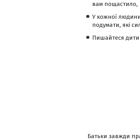
вам пощастило, 
У кожної людини 
подумати, які си
Пишайтеся дитин
Батьки завжди пр