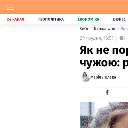
24 КАНАЛ
ГЕОПОЛІТИКА
ЕКОНОМІКА
БІЗНЕС
Сімʼя
Батьки і діти
Як 
29 грудня,
16:51
2
Як не по
чужою: р
Марія Лелека