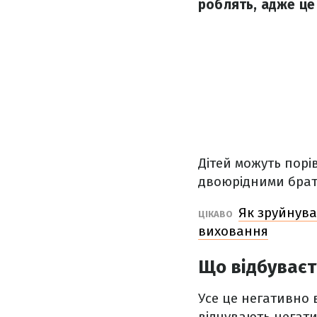
роблять, адже це
Дітей можуть порі
двоюрідними брат
Як зруйнува
ЦІКАВО
виховання
Що відбуваєт
Усе це негативно 
відчувають негати