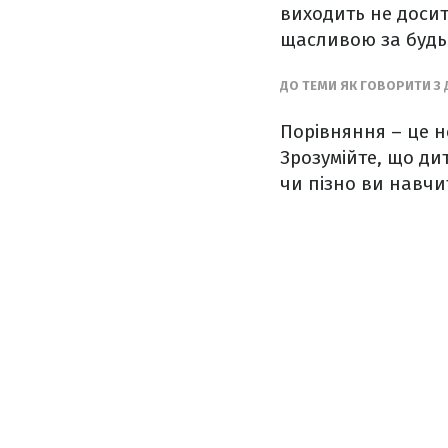
виходить не досит
щасливою за будь-
ДО ТЕМИ ЯК ГОВОРИТИ З
Порівняння – це н
Зрозумійте, що дит
чи пізно ви навчи