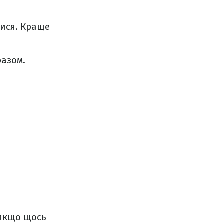
тися. Краще
разом.
 якщо щось