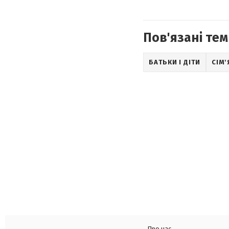
Пов'язані тем
БАТЬКИ І ДІТИ
СІМʼ
Про нас