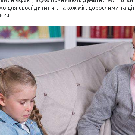
о для своєї дитини". Також між дорослими та ді
нки.