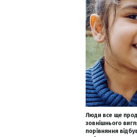
Люди все ще про
зовнішнього вигля
порівняння відбув