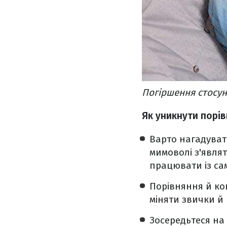
Погіршення стосунк
Як уникнути порів
Варто нагадуват
мимоволі з'явля
працювати із са
Порівняння й ко
міняти звички й
Зосередьтеся на 