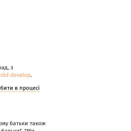
ад, з
hild develop
.
бити в процесі
ьому батьки також
 батьки", "Ми