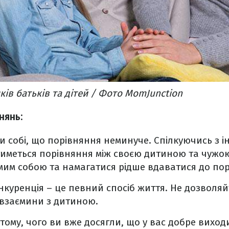
ів батьків та дітей / Фото MomJunction​
нянь:
и собі, що порівняння неминуче. Спілкуючись з 
тиметься порівняння між своєю дитиною та чужою
мим собою та намагатися рідше вдаватися до пор
нкуренція – це певний спосіб життя. Не дозволя
 взаємини з дитиною.
тому, чого ви вже досягли, що у вас добре виход