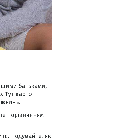
іншими батьками,
. Тут варто
івнянь.
йте порівнянням
ить. Подумайте, як