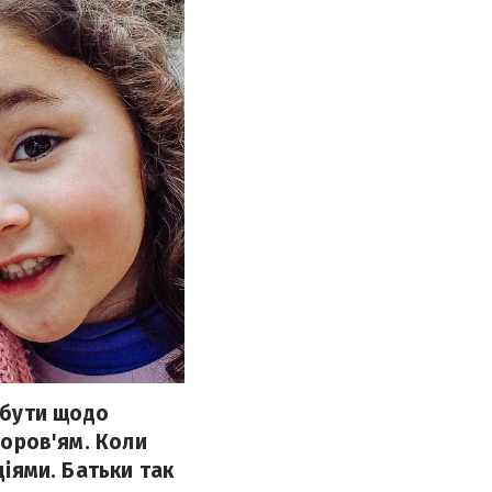
 бути щодо
доров'ям. Коли
діями. Батьки так