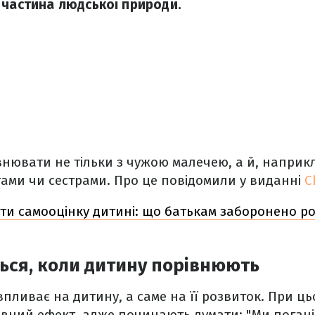
 частина людської природи.
внювати не тільки з чужою малечею, а й, наприкл
ами чи сестрами. Про це повідомили у виданні
C
ти самооцінку дитині: що батькам заборонено ро
ься, коли дитину порівнюють
впливає на дитину, а саме на її розвиток. При ц
вний ефект, адже починають думати: "Ми погані