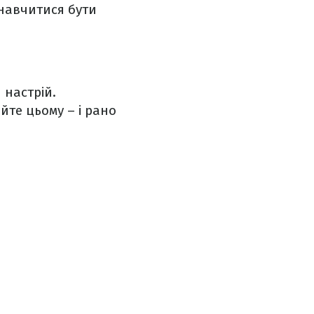
 навчитися бути
 настрій.
йте цьому – і рано