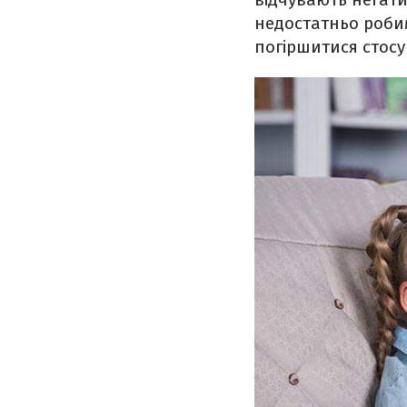
недостатньо робим
погіршитися стосу