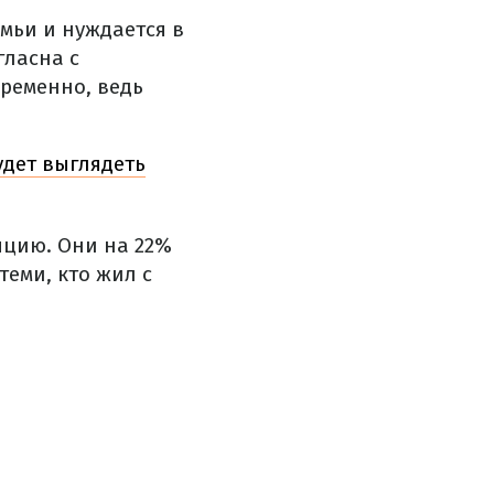
емьи и нуждается в
гласна с
временно, ведь
удет выглядеть
яцию. Они на 22%
еми, кто жил с