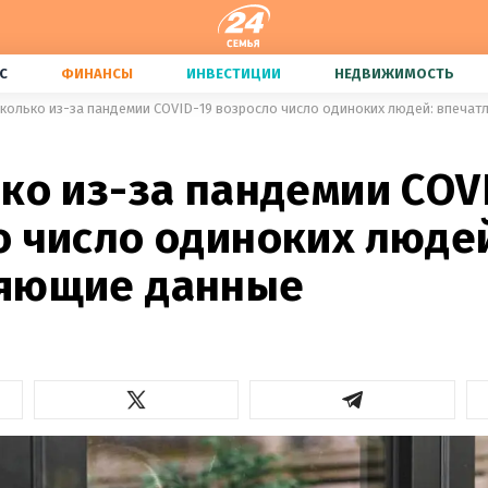
С
ФИНАНСЫ
ИНВЕСТИЦИИ
НЕДВИЖИМОСТЬ
сколько из-за пандемии COVID-19 возросло число одиноких людей: впеча
ко из-за пандемии COV
о число одиноких люде
яющие данные