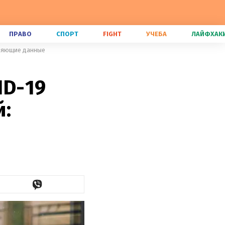
ПРАВО
СПОРТ
FIGHT
УЧЕБА
ЛАЙФХАК
тляющие данные
ID-19
й: