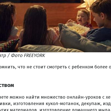
тр / Фото FREEYORK​
мнить, что не стоит смотреть с ребенком более
ством
рнете можно найти множество онлайн-уроков с х
вки, изготовления кукол-мотанок, декупаж, изд
ругих материалов, изготовление домашнего мыла