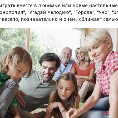
играть вместе в любимые или новые настольные
нополия", "Угадай мелодию", "Города", "Уно", "Эл
 весело, познавательно и очень сближает семью