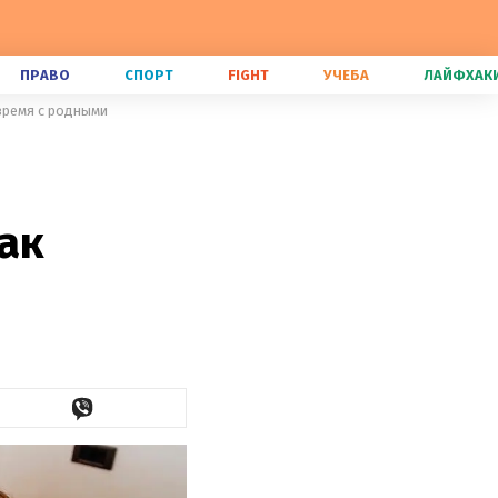
ПРАВО
СПОРТ
FIGHT
УЧЕБА
ЛАЙФХАК
время с родными
ак