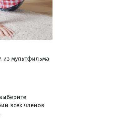
м из мультфильма
 выберите
рии всех членов
.