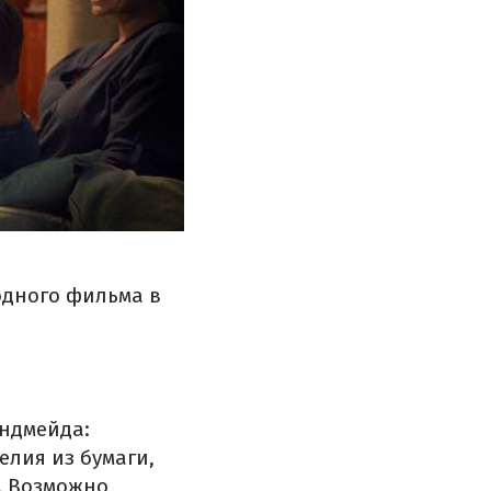
 одного фильма в
ендмейда:
елия из бумаги,
. Возможно,