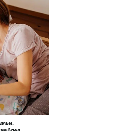
емьи.
самблея