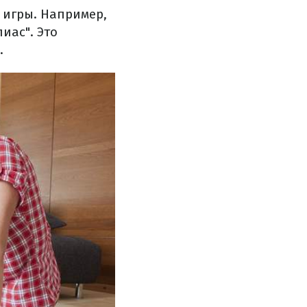
 игры. Например,
иас". Это
.