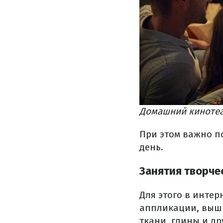
Домашний кинотеа
При этом важно по
день.
Занятия творче
Для этого в инте
аппликации, выши
ткани, глины и д