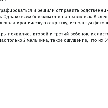
графироваться и решили отправить родственник
. Однако всем близким они понравились. В сле
сделала ироническую открытку, используя фотош
ары появились второй и третий ребенок, их лис
 нас только 2 мальчика, такое ощущение, что их 6