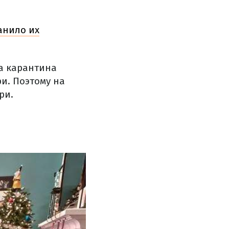
анило их
за карантина
и. Поэтому на
ри.