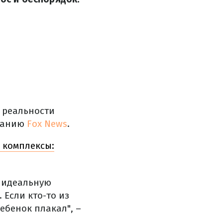
в реальности
данию
Fox News
.
ь комплексы:
ь идеальную
 Если кто-то из
ребенок плакал", –