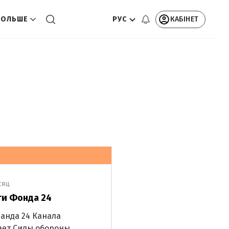
РУС
КАБІНЕТ
БОЛЬШЕ
сяц
ти Фонда 24
анда 24 Канала
ает Силы обороны