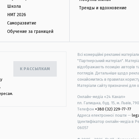
Школа
Тренды и вдохновение
НМТ 2026
Саморазвитие
Обучение за границей
Всі комерційні рекламні матеріал
"Партнерський матеріал". Матеріа
відображають позицію авторів та 
К РАССЫЛКАМ
поглядів. Детальніше щодо рекл
цу
ознайомитись в правилах користу
Матеріали сайту призначені для 
,
ересам.
Онлайн-медіа «24 Канал»
пл. Галицька, буд. 15, м. Львів, 79
Телефон
+380 (32) 229-77-77
Адреса електронної пошти —
leg
Ідентифікатор онлайн-медіа в Реє
06057