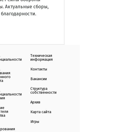
ы. Актуальные сборы,
 благодарности.
а
Техническая
нциальности
информация
а
Контакты
ования
енного
Вакансии
та
Структура
а
собственности
нциальности
ния
Архив
ние
ателя
Карта сайта
тва
Игры
ирования