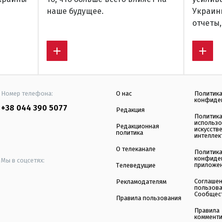
наше будущее.
Украин
отчеты,
Номер телефона:
О нас
Политик
конфиде
+38 044 390 5077
Редакция
Политик
использ
Редакционная
искусств
политика
интеллек
О телеканале
Политик
конфиде
Мы в соцсетях:
приложе
Телеведущие
Соглаше
Рекламодателям
пользов
Сообщес
Правила пользования
Правила
коммент