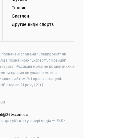
Теннис
Биатлон
Другие виды спорта
и позначені словами "Спецпроєкт" чи
ли з позначкою "Експерт", "Позиція"
героїв. Редакція може не поділяти їхніх
ами та правил цитування можна
вання сайтом. Усі права захищені.
осіб старше
21 року (21+)
008
al@24tv.com.ua
стрі суб'єктів у сфері медіа — R40-