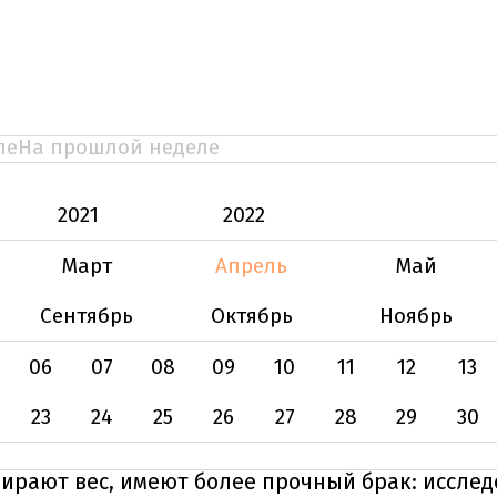
ле
На прошлой неделе
2021
2022
Март
Апрель
Май
Сентябрь
Октябрь
Ноябрь
06
07
08
09
10
11
12
13
23
24
25
26
27
28
29
30
бирают вес, имеют более прочный брак: иссле