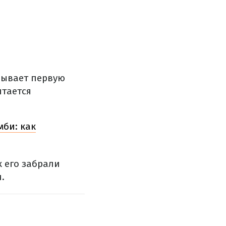
зывает первую
ытается
мби: как
к его забрали
.