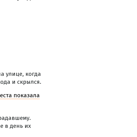
а улице, когда
ода и скрылся.
веста показала
радавшему.
е в день их