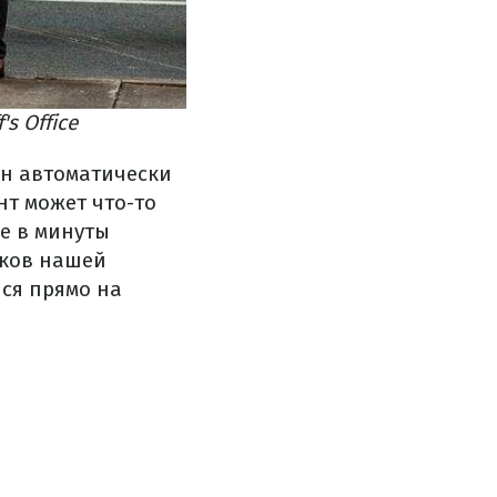
s Office
он автоматически
нт может что-то
е в минуты
иков нашей
лся прямо на
.