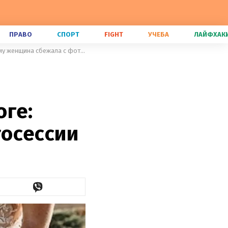
ПРАВО
СПОРТ
FIGHT
УЧЕБА
ЛАЙФХАК
Невеста в свадебном платье регулировала движение на дороге: почему женщина сбежала с фотосессии
оге:
тосессии