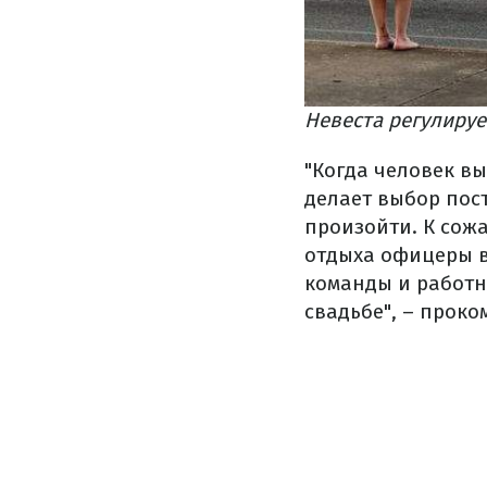
Невеста регулирует
"Когда человек в
делает выбор пост
произойти. К сож
отдыха офицеры в
команды и работни
свадьбе", – прок