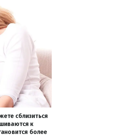
ожете сблизиться
ушиваются к
становится более