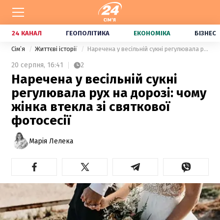
24 КАНАЛ
ГЕОПОЛІТИКА
ЕКОНОМІКА
БІЗНЕС
Сімʼя
Життєві історії
Наречена у весільній сукні регулювала рух на дорозі: чому жінка втекла зі святкової фотосесії
20 серпня,
16:41
2
Наречена у весільній сукні
регулювала рух на дорозі: чому
жінка втекла зі святкової
фотосесії
Марія Лелека