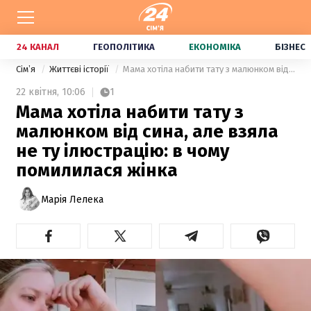
24 КАНАЛ
ГЕОПОЛІТИКА
ЕКОНОМІКА
БІЗНЕС
Сімʼя
Життєві історії
Мама хотіла набити тату з малюнком від сина, але взяла не ту ілюстрацію: в чому помилилася жінка
22 квітня,
10:06
1
Мама хотіла набити тату з
малюнком від сина, але взяла
не ту ілюстрацію: в чому
помилилася жінка
Марія Лелека