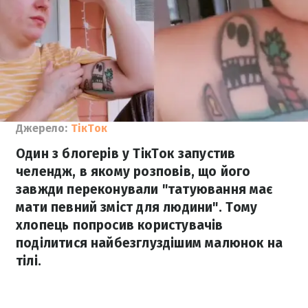
Джерело:
ТікТок
Один з блогерів у ТікТок запустив
челендж, в якому розповів, що його
завжди переконували "татуювання має
мати певний зміст для людини". Тому
хлопець попросив користувачів
поділитися найбезглуздішим малюнок на
тілі.