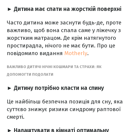
► Дитина має спати на жорсткій поверхні
Часто дитина може заснути будь-де, проте
важливо, щоб вона спала саме у ліжечку з
жорстким матрацом. Де крім натягнутого
простирадла, нічого не має бути. Про це
повідомило видання
Motherly
.
ВАЖЛИВО ДИТЯЧІ НІЧНІ КОШМАРИ ТА СТРАХИ: ЯК
ДОПОМОГТИ ПОДОЛАТИ
► Дитину потрібно класти на спину
Це найбільш безпечна позиція для сну, яка
суттєво знижує ризики синдрому раптової
смерті.
► Налаштувати в кімнаті оптимальну