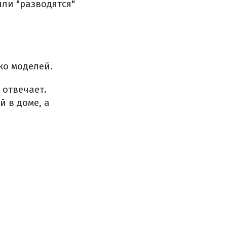
или "разводятся"
ко моделей.
 отвечает.
в ​​доме, а