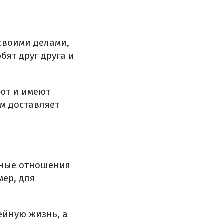
своими делами,
бят друг друга и
уют и имеют
м доставляет
вные отношения
ер, для
ейную жизнь, а