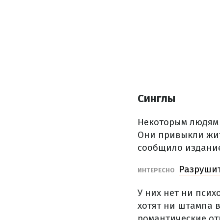
Синглы
Некоторым людям 
Они привыкли жить
сообщило издани
Разрушит
ИНТЕРЕСНО
У них нет ни псих
хотят ни штампа в
романтические о