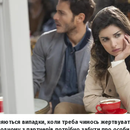
ляються випадки, коли треба чимось жертвуват
 одному з партнерів потрібно забути про особис