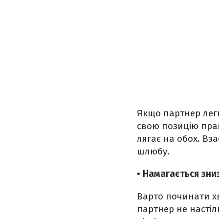
Якщо партнер легк
свою позицію прав
лягає на обох. Вз
шлюбу.
• Намагається зни
Варто починати х
партнер не насті