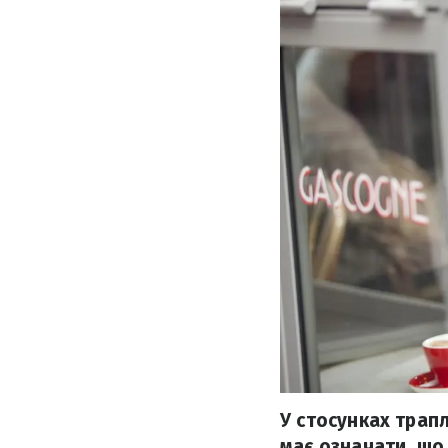
У стосунках трап
має означати, що