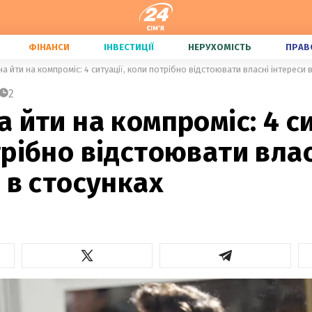
ФІНАНСИ
ІНВЕСТИЦІЇ
НЕРУХОМІСТЬ
ПРАВ
а йти на компроміс: 4 ситуації, коли потрібно відстоювати власні інтереси 
2
 йти на компроміс: 4 си
рібно відстоювати влас
 в стосунках