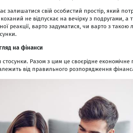
має залишатися свій особистий простір, який пот
коханий не відпускає на вечірку з подругами, а т
ної реакції, варто задуматися, чи варто з тако
сунки.
гляд на фінанси
ки стосунки. Разом з цим це своєрідне економічне
 залежить від правильного розпорядження фінанс