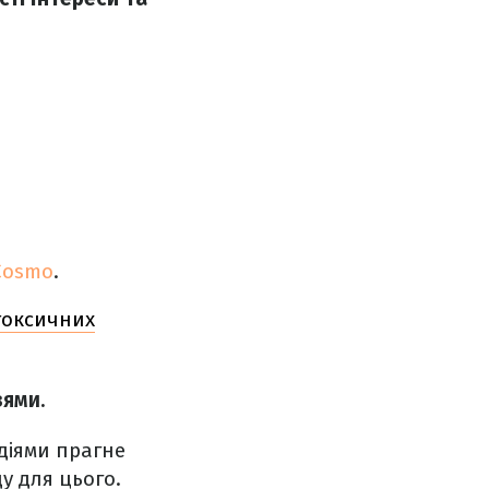
Cosmo
.
токсичних
зями.
діями прагне
у для цього.