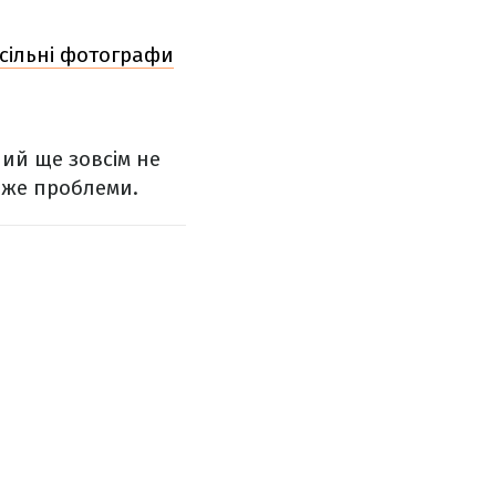
есільні фотографи
ший ще зовсім не
яже проблеми.