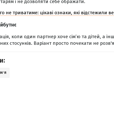
нтарям і не дозволяти себе ображати.
о не триватиме: цікаві ознаки, які відстежили в
айбутнє
ція, коли один партнер хоче сім’ю та дітей, а ін
них стосунків. Варіант просто почекати не розв'
и:
ІМʼЯ