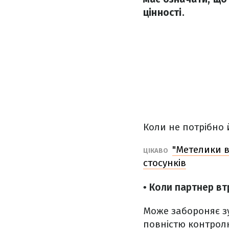
цінності.
Коли не потрібно 
"Метелики в
ЦІКАВО
стосунків
• Коли партнер вт
Може забороняє зу
повністю контролю