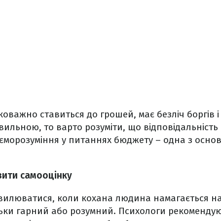
оважно ставиться до грошей, має безліч боргів і
ильною, то варто розуміти, що відповідальніст
аєморозуміння у питаннях бюджету – одна з основ
зити самооцінку
вилюватися, коли кохана людина намагається на
льки гарний або розумний. Психологи рекоменду