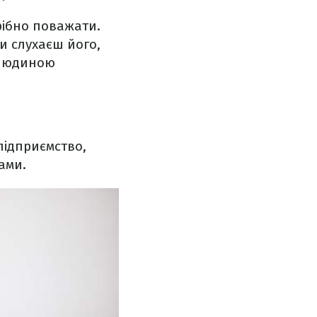
рібно поважати.
и слухаєш його,
ю людиною
 підприємство,
ами.