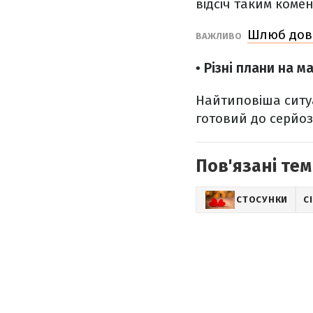
відсіч таким коме
Шлюб довг
ВАЖЛИВО
• Різні плани на м
Найтиповіша ситуа
готовий до серйоз
Пов'язані тем
СТОСУНКИ
С