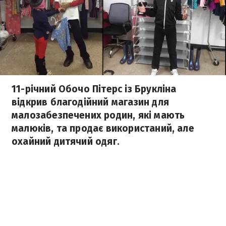
11-річний Обочо Пітерс із Брукліна
відкрив благодійний магазин для
малозабезпечених родин, які мають
малюків, та продає використаний, але
охайний дитячий одяг.