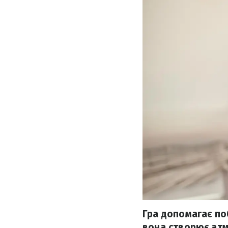
Гра допомагає по
вона створює атм