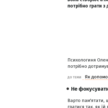
потрібно грати з 
Психологиня Олена
потрібно дотриму
Як допомо
ДО ТЕМИ
Не фокусувати
Варто пам'ятати, 
гратися так, як їй