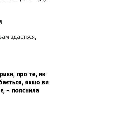
м
 вам здається,
рики, про те, як
бається, якщо ви
є,
– пояснила