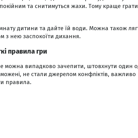
покійним та снитимуться жахи. Тому краще грати 
кімнату дитини та дайте їй води. Можна також ляг
зом з нею заспокоїти дихання.
кі правила гри
 де можна випадково зачепити, штовхнути один одн
можені, не стали джерелом конфліктів, важливо
и правила.