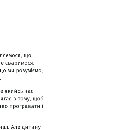
вляємося, що,
не сваримося.
що ми розуміємо,
.
е якийсь час
ягає в тому, щоб
иво програвати і
інші. Але дитину