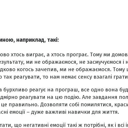
иною, наприклад, такі:
зково хтось виграє, а хтось програє. Тому ми домо
зультату, ми не ображаємося, не засмучуємося і 
дково когось зачепив, ми не ображаємося. Тому 
так реагувати, то нам немає сенсу взагалі грати
бурхливо реагує на програш, все одно вона буд
адмірно реагувати на цю подію. Але завдання пол
 це правильно. Дозволяти собі помилятися, крас
ні емоції – дуже важливі навички для життя.
ати, що негативні емоції такі ж потрібні, як і всі 