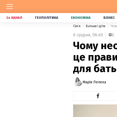
24 КАНАЛ
ГЕОПОЛІТИКА
ЕКОНОМІКА
БІЗНЕС
Сімʼя
Батьки і діти
Чом
6 грудня,
06:40
5
Чому нео
це прави
для бать
Марія Лелека