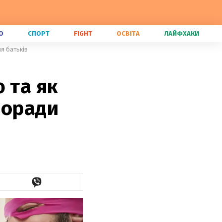
О
СПОРТ
FIGHT
ОСВІТА
ЛАЙФХАКИ
я батьків
 та як
поради