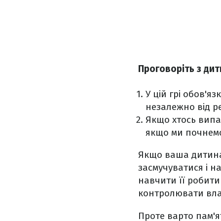
Проговоріть з дит
У цій грі обов'я
незалежно від ре
Якщо хтось випа
якщо ми почнемо 
Якщо ваша дитина 
засмучуватися і н
навчити її робити
контролювати влас
Проте варто пам'ят