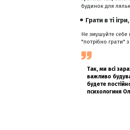
будинок для ляльк
Грати в ті ігр
Не змушуйте себе г
"потрібно грати" 
Так, ми всі зар
важливо будува
будете постійно
психологиня О