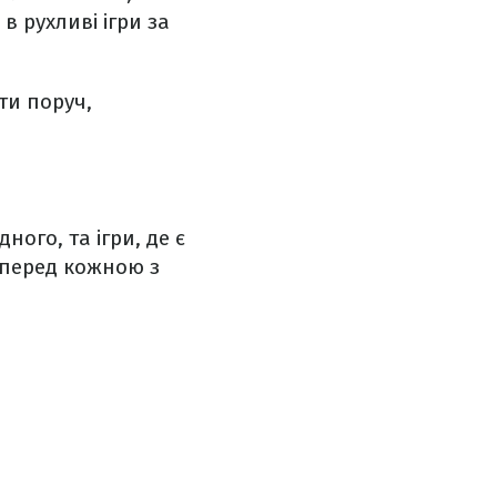
в рухливі ігри за
ти поруч,
ого, та ігри, де є
 перед кожною з