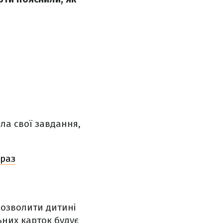
ла свої завдання,
фраз
дозволити дитині
ьних карток будує