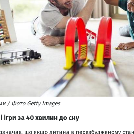
ми / Фото Getty Images​
і ігри за 40 хвилин до сну
значає, що якщо дитина в перезбудженому стані 