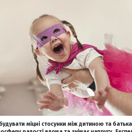
будувати міцні стосунки між дитиною та батька
осферу радості вдома та знімає напругу. Експе