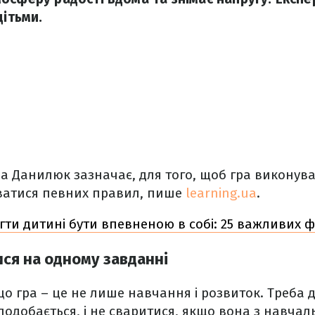
дітьми.
 Данилюк зазначає, для того, щоб гра виконува
ватися певних правил, пише
learning.ua
.
гти дитині бути впевненою в собі: 25 важливих 
ся на одному завданні
що гра – це не лише навчання і розвиток. Треба 
 подобається, і не сваритися, якщо вона з навчал