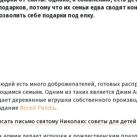
подарков, потому что их семьи едва сводят ко
позволить себе подарки под елку.
 людей есть много доброжелателей, готовых расп
ющимся семьям. Одним из таких является Джим А
здает деревянные игрушки собственного произв
издание
Bored Panda
.
сать письмо святому Николаю: советы для детей
н армии делает игрушки к рождественским праз