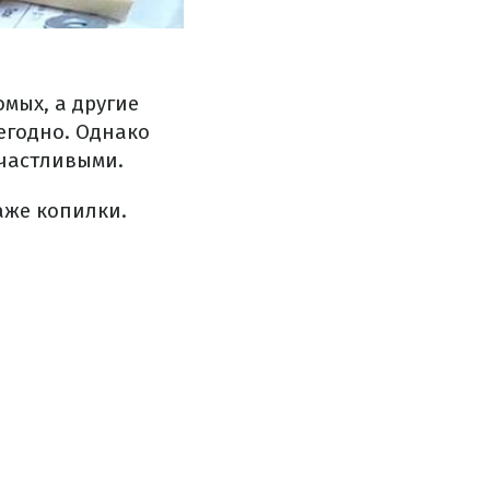
мых, а другие
егодно. Однако
счастливыми.
аже копилки.