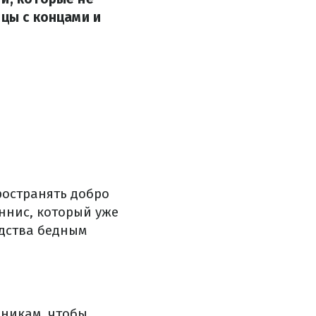
нцы с концами и
ространять добро
ннис, который уже
одства бедным
дникам, чтобы