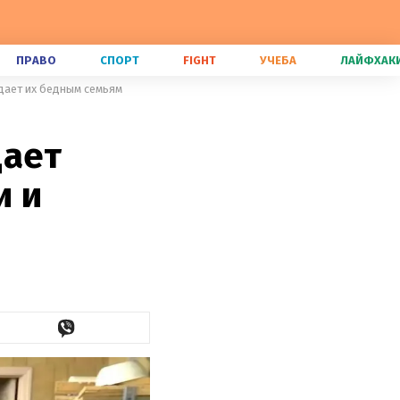
ПРАВО
СПОРТ
FIGHT
УЧЕБА
ЛАЙФХАК
дает их бедным семьям
дает
и и