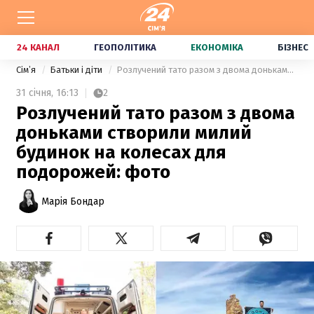
24 КАНАЛ
ГЕОПОЛІТИКА
ЕКОНОМІКА
БІЗНЕС
Сімʼя
Батьки і діти
Розлучений тато разом з двома доньками створили милий будинок на колесах для подорожей: фото
31 січня,
16:13
2
Розлучений тато разом з двома
доньками створили милий
будинок на колесах для
подорожей: фото
Марія Бондар