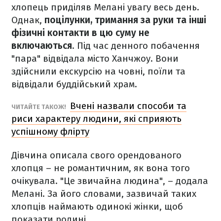
хлопець приділяв Мелані увагу весь день.
Однак,
поцілунки, тримання за руки та інші
фізичні контакти в цю суму не
включаються
. Під час денного побачення
"пара" відвідала місто Ханчжоу. Вони
здійснили екскурсію на човні, поїли та
відвідали буддійський храм.
Вчені назвали способи та
ЧИТАЙТЕ ТАКОЖ!
риси характеру людини, які сприяють
успішному флірту
Дівчина описала свого орендованого
хлопця – не романтичним, як вона того
очікувала. "Це звичайна людина", – додала
Мелані. За його словами, зазвичай таких
хлопців наймають одинокі жінки, щоб
показати родині.