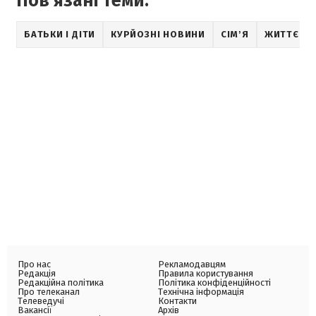
Пов'язані теми:
БАТЬКИ І ДІТИ
КУРЙОЗНІ НОВИНИ
СІМʼЯ
ЖИТТЄВІ І
Про нас
Рекламодавцям
Редакція
Правила користування
Редакційна політика
Політика конфіденційності
Про телеканал
Технічна інформація
Телеведучі
Контакти
Вакансії
Архів