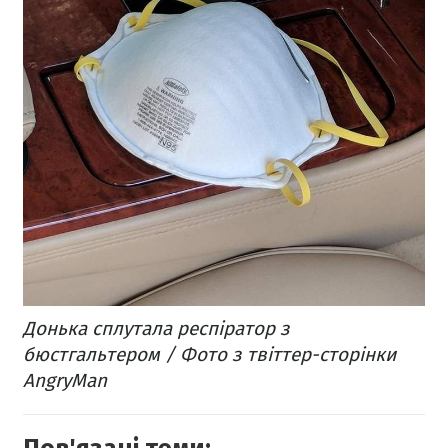
Донька сплутала респіратор з
бюстгальтером / Фото з твіттер-сторінки
AngryMan