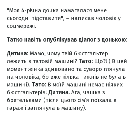
"Моя 4-річна дочка намагалася мене
сьогодні підставити", – написав чоловік у
соцмережі.
Татко навіть опублікував діалог з донькою:
Дитина:
Мамо, чому твій бюстгальтер
лежить в татовій машині?
Тато:
Що?! ( В цей
момент жінка здивовано та суворо глянула
на чоловіка, бо вже кілька тижнів не була в
машині).
Тато:
В моїй машині немає ніяких
бюстгальтерів!
Дитина.
Ага, чашка з
бретельками (після цього сім’я поїхала в
гараж і заглянула в машину).