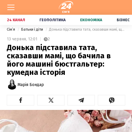
24 КАНАЛ
ГЕОПОЛІТИКА
ЕКОНОМІКА
БІЗНЕС
Сімʼя
Батьки і діти
Донька підставила тата, сказавши мамі, що бачила в його машині бюстгальтер: кумедна історія
13 червня,
12:01
2
Донька підставила тата,
сказавши мамі, що бачила в
його машині бюстгальтер:
кумедна історія
Марія Бондар