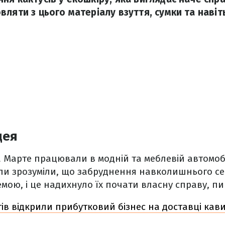
ляти з цього матеріалу взуття, сумки та навіть
дея
а Марте працювали в модній та меблевій автомоб
оли зрозуміли, що забруднення навколишнього с
мою, і це надихнуло їх почати власну справу, п
ів відкрили прибутковий бізнес на доставці кави: 