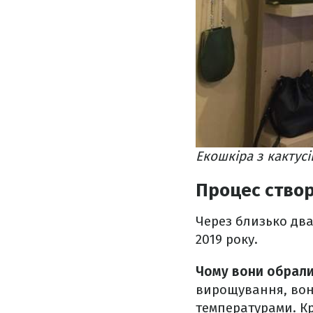
Екошкіра з кактусів
Процес ство
Через близько два
2019 року.
Чому вони обрали
вирощування, вон
температурами. Крі