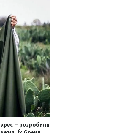
зарес – розробили
вжня. Їх бренд