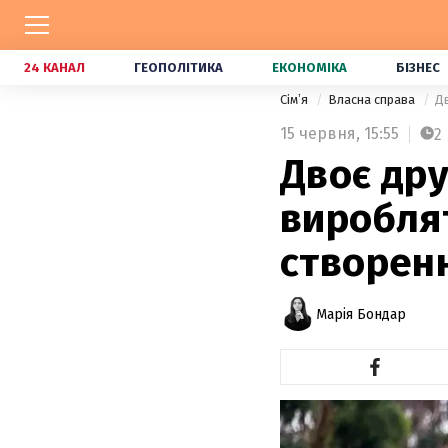
24 КАНАЛ
ГЕОПОЛІТИКА
ЕКОНОМІКА
БІЗНЕС
Сімʼя
Власна справа
Дв
15 червня,
15:55
2
Двоє дру
вироблят
створен
Марія Бондар