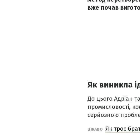
вже почав виготов
Як виникла і
До цього Адріан т
промисловості, к
серйозною пробле
Як троє брат
ЦІКАВО