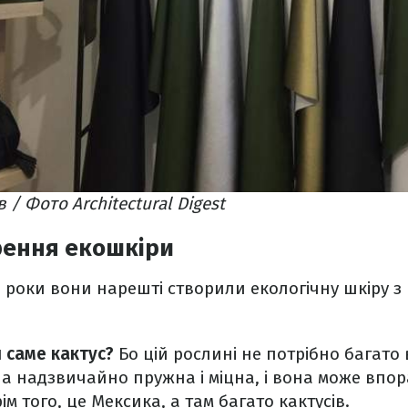
 / Фото Architectural Digest
рення екошкіри
 роки вони нарешті створили екологічну шкіру з 
 саме кактус?
Бо цій рослині не потрібно багато
а надзвичайно пружна і міцна, і вона може впор
м того, це Mексика, а там багато кактусів.