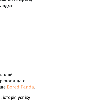
 одяг.
ільній
ередовища є
ише
Bored Panda
.
історія успіху