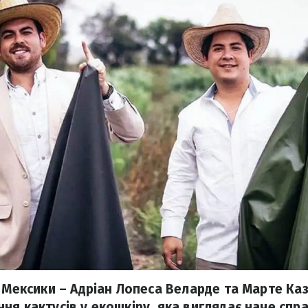
з Mексики – Адріан Лопеса Веларде та Марте Ка
ня кактусів у екошкіру, яка виглядає наче спра