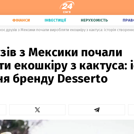
ФІНАНСИ
ІНВЕСТИЦІЇ
НЕРУХОМІСТЬ
ПРАВ
оє друзів з Мексики почали виробляти екошкіру з кактуса: історія створен
зів з Мексики почали
и екошкіру з кактуса: і
ня бренду Desserto