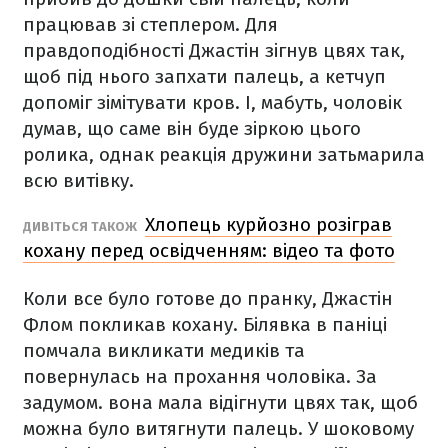
працював зі степлером. Для
правдоподібності Джастін зігнув цвях так,
щоб під нього запхати палець, а кетчуп
допоміг зімітувати кров. І, мабуть, чоловік
думав, що саме він буде зіркою цього
ролика, однак реакція дружини затьмарила
всю витівку.
Хлопець курйозно розіграв
ДИВІТЬСЯ ТАКОЖ
кохану перед освідченням: відео та фото
Коли все було готове до пранку, Джастін
Флом покликав кохану. Білявка в паніці
помчала викликати медиків та
повернулась на прохання чоловіка. За
задумом. вона мала відігнути цвях так, щоб
можна було витягнути палець. У шоковому