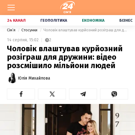
24 КАНАЛ
ГЕОПОЛІТИКА
ЕКОНОМІКА
БІЗНЕС
Сімʼя
Стосунки
Чоловік влаштував курйозний розіграш для дружини: відео розсмішило мільйони людей
14 серпня,
15:02
2
Чоловік влаштував курйозний
розіграш для дружини: відео
розсмішило мільйони людей
Юлія Михайлова