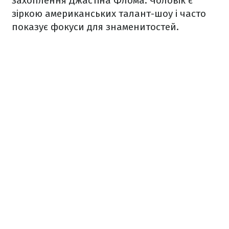
захоплення Джастіна Флома. Чоловік є
зіркою американських талант-шоу і часто
показує фокуси для знаменитостей.