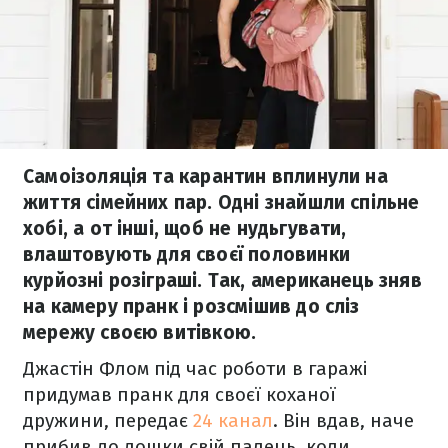
Самоізоляція та карантин вплинули на
життя сімейних пар. Одні знайшли спільне
хобі, а от інші, щоб не нудьгувати,
влаштовують для своєї половинки
курйозні розіграші. Так, американець зняв
на камеру пранк і розсмішив до сліз
мережу своєю витівкою.
Джастін Флом під час роботи в гаражі
придумав пранк для своєї коханої
дружини, передає
24 канал
. Він вдав, наче
прибив до дошки свій палець, коли