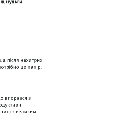
ід нудьги.
ша після нехитрих
отрібно це папір,
ко впорався з
одуктивні
ьниці з великим