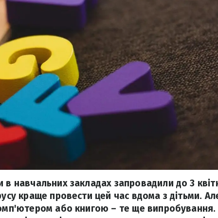
и в навчальних закладах запровадили до 3 квіт
русу краще провести цей час вдома з дітьми. Ал
комп'ютером або книгою – те ще випробування. 