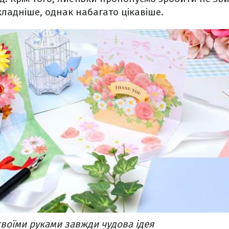
складніше, однак набагато цікавіше.
 своїми руками завжди чудова ідея