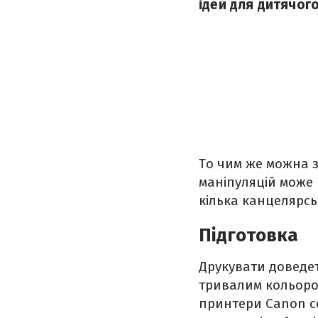
ідей для дитячого
То чим же можна з
маніпуляцій може 
кілька канцелярсь
Підготовка
Друкувати доведет
тривалим кольоров
принтери Canon се