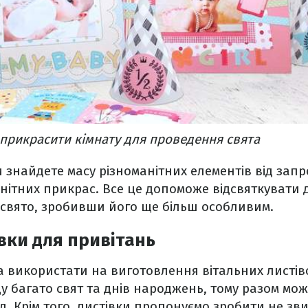
прикрасити кімнату для проведення свята
ви знайдете масу різноманітних елементів від зап
анітних прикрас. Все це допоможе відсвяткувати
 свято, зробивши його ще більш особливим.
івки для привітань
 використати на виготовлення вітальних листів
 багато свят та днів народжень, тому разом мож
. Крім того, листівки пропонуємо зробити не звич