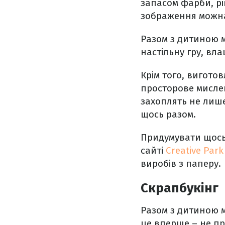
запасом фарби, рі
зображення можна
Разом з дитиною м
настільну гру, вл
Крім того, вигото
просторове мислен
захоплять не лише
щось разом.
Придумувати щось 
сайті
Creative Par
виробів з паперу.
Скрапбукінг
Разом з дитиною 
це вперше – не про