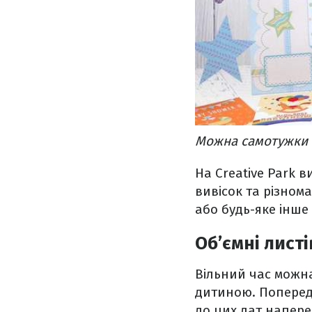
Можна самотужки 
На Creative Park 
вивісок та різном
або будь-яке інше
Об’ємні лист
Вільний час можна
дитиною. Попереду
до цих дат наперед