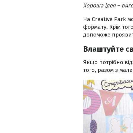
Хороша ідея – виг
На Creative Park м
формату. Крім тог
допоможе проявити
Влаштуйте с
Якщо потрібно ві
того, разом з мал