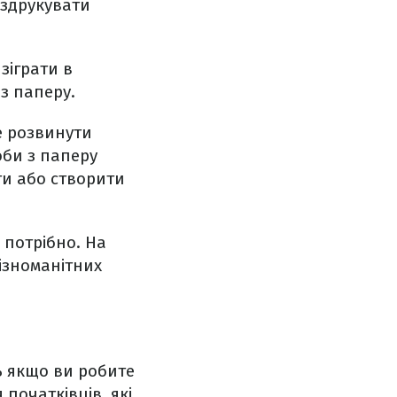
оздрукувати
зіграти в
з паперу.
е розвинути
оби з паперу
ти або створити
 потрібно. На
різноманітних
ь якщо ви робите
початківців, які