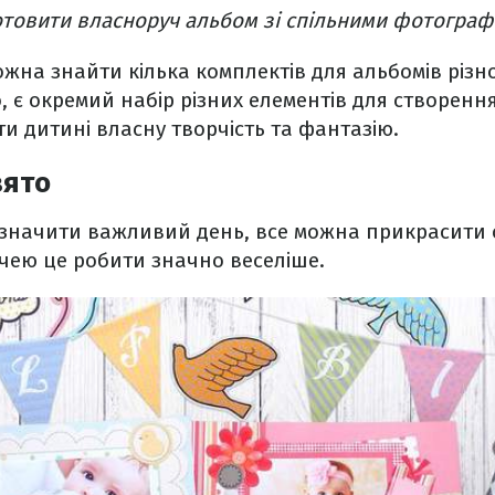
отовити власноруч альбом зі спільними фотограф
ожна знайти кілька комплектів для альбомів різно
о, є окремий набір різних елементів для створенн
 дитині власну творчість та фантазію.
вято
дзначити важливий день, все можна прикрасити с
ечею це робити значно веселіше.