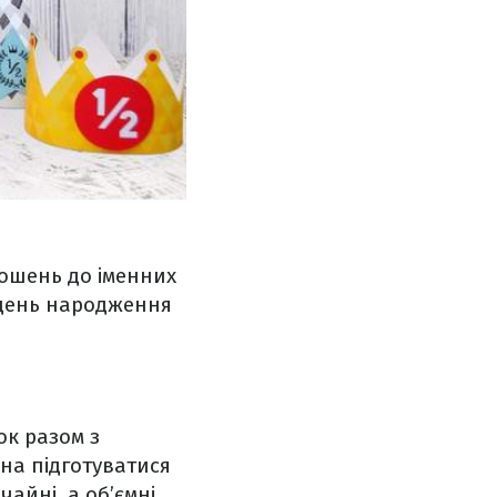
рошень до іменних
 день народження
ок разом з
на підготуватися
айні, а об’ємні.