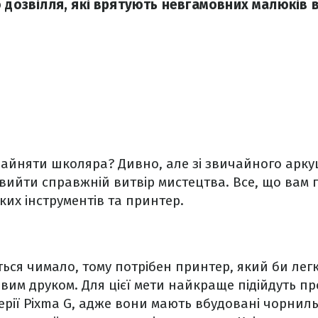
 дозвілля, які врятують невгамовних малюків в
айняти школяра? Дивно, але зі звичайного арку
вийти справжній витвір мистецтва. Все, що вам п
ких інструментів та принтер.
ься чимало, тому потрібен принтер, який би лег
им друком. Для цієї мети найкраще підійдуть пр
рії Pixma G, адже вони мають вбудовані чорнил