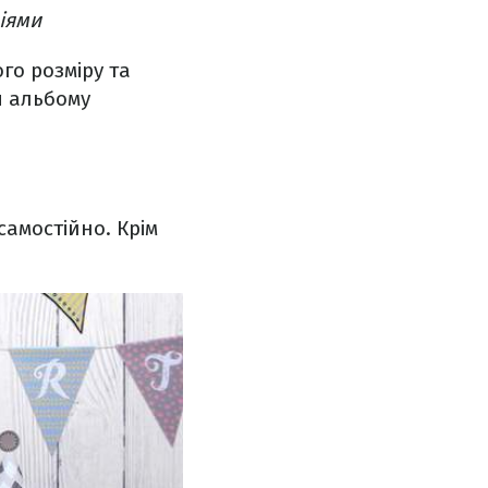
іями
го розміру та
я альбому
амостійно. Крім