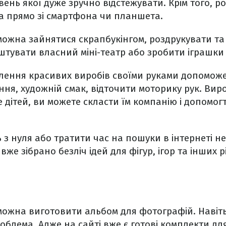
вень якої дуже зручно відстежувати. Крім того, р
 прямо зі смартфона чи планшета.
ожна зайнятися скрапбукінгом, роздрукувати та 
аштувати власний міні-театр або зробити іграшки 
влення красивих виробів своїми руками допомож
ня, художній смак, відточити моторику рук. Вир
 дітей, ви можете скласти їм компанію і допомог
з нуля або тратити час на пошуки в інтернеті не
k
вже зібрано безліч ідей для фігур, ігор та інших 
можна виготовити альбом для фотографій. Навіт
блема. Адже на сайті вже є готові комплекти для 