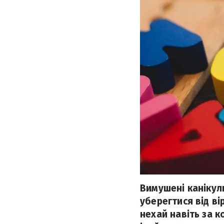
Вимушені канікул
уберегтися від ві
нехай навіть за 