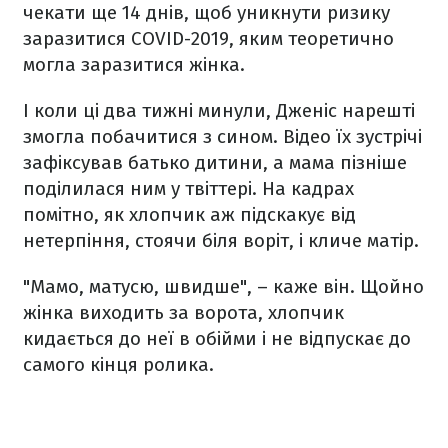
чекати ще 14 днів, щоб уникнути ризику
заразитися COVID-2019, яким теоретично
могла заразитися жінка.
І коли ці два тижні минули, Дженіс нарешті
змогла побачитися з сином. Відео їх зустрічі
зафіксував батько дитини, а мама пізніше
поділилася ним у твіттері. На кадрах
помітно, як хлопчик аж підскакує від
нетерпіння, стоячи біля воріт, і кличе матір.
"Мамо, матусю, швидше", – каже він. Щойно
жінка виходить за ворота, хлопчик
кидається до неї в обійми і не відпускає до
самого кінця ролика.