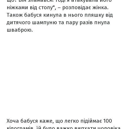
ніжками від столу", – розповідає жінка.
Також бабуся кинула в нього пляшку від
дитячого шампуню та пару разів пнула
шваброю.
Хоча бабуся каже, що легко підіймає 100
кілограмів, їй було важко випхати чоловіка