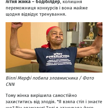
літня жінка – бодібілдер
, колишня
переможниця конкурсів і вона майже
щодня відвідує тренування.
Віллі Мерфі побила зловмисника / Фото
CNN
Тому жінка вирішила самостійно
захиститись від злодія. "Я взяла стіл і знаєте
що? Він зламався! Тоді я атакувала його