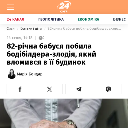
24 КАНАЛ
ГЕОПОЛІТИКА
ЕКОНОМІКА
БІЗНЕС
Сімʼя
Батьки і діти
82-річна бабуся побила бодібілдера-злодія, який вломився в її будинок
14 січня,
14:18
2
82-річна бабуся побила
бодібілдера-злодія, який
вломився в її будинок
Марія Бондар