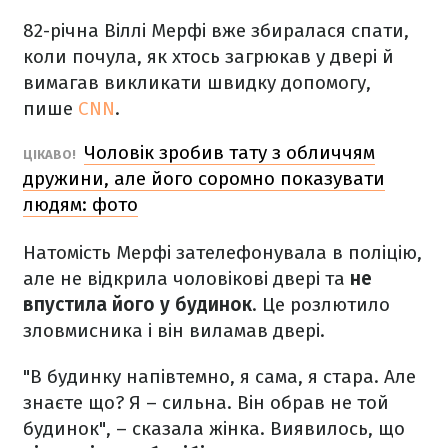
82-річна Віллі Мерфі вже збиралася спати,
коли почула, як хтось загрюкав у двері й
вимагав викликати швидку допомогу,
пише
CNN
.
Чоловік зробив тату з обличчям
ЦІКАВО!
дружини, але його соромно показувати
людям: фото
Натомість Мерфі зателефонувала в поліцію,
але не відкрила чоловікові двері та
не
впустила його у будинок
. Це розлютило
зловмисника і він виламав двері.
"В будинку напівтемно, я сама, я стара. Але
знаєте що? Я – сильна. Він обрав не той
будинок", – сказала жінка. Виявилось, що