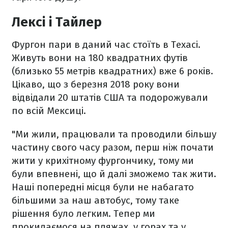
Лексі і Тайлер
Фургон пари в даний час стоїть в Техасі.
Живуть вони на 180 квадратних футів
(близько 55 метрів квадратних) вже 6 років.
Цікаво, що з березня 2018 року вони
відвідали 20 штатів США та подорожували
по всій Мексиці.
"Ми жили, працювали та проводили більшу
частину свого часу разом, перш ніж почати
жити у крихітному фургончику, тому ми
були впевнені, що й далі зможемо так жити.
Наші попередні місця були не набагато
більшими за наш автобус, тому таке
рішення було легким. Тепер ми
прокидаємося на пляжах, у горах та у